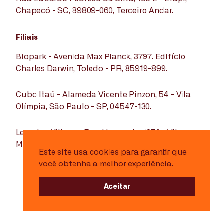
Chapecó - SC, 89809-060, Terceiro Andar.
Filiais
Biopark - Avenida Max Planck, 3797. Edifício
Charles Darwin, Toledo - PR, 85919-899.
Cubo Itaú - Alameda Vicente Pinzon, 54 - Vila
Olímpia, São Paulo - SP, 04547-130.
Learning Village - Rua Harmonia, 1250 - Vila
Madalena, São Paulo - SP, 05435-001.
Este site usa cookies para garantir que
você obtenha a melhor experiência.
Aceitar
© Todos os direitos reservados.