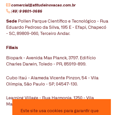
comercial@atitudeinovacao.com.br
(49) 9 9801-0686
Sede
Pollen Parque Científico e Tecnológico - Rua
Eduardo Pedroso da Silva, 195 E - Efapi, Chapecó
- SC, 89809-060, Terceiro Andar.
Filiais
Biopark - Avenida Max Planck, 3797. Edifício
Charles Darwin, Toledo - PR, 85919-899.
Cubo Itaú - Alameda Vicente Pinzon, 54 - Vila
Olímpia, São Paulo - SP, 04547-130.
Learning Village - Rua Harmonia, 1250 - Vila
Madalena, São Paulo - SP, 05435-001.
Este site usa cookies para garantir que