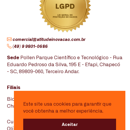
comercial@atitudeinovacao.com.br
(49) 9 9801-0686
Sede
Pollen Parque Científico e Tecnológico - Rua
Eduardo Pedroso da Silva, 195 E - Efapi, Chapecó
- SC, 89809-060, Terceiro Andar.
Filiais
Biopark - Avenida Max Planck, 3797. Edifício
Este site usa cookies para garantir que
Charles Darwin, Toledo - PR, 85919-899.
você obtenha a melhor experiência.
Cubo Itaú - Alameda Vicente Pinzon, 54 - Vila
Aceitar
Olímpia, São Paulo - SP, 04547-130.