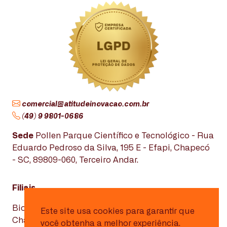
comercial@atitudeinovacao.com.br
(49) 9 9801-0686
Sede
Pollen Parque Científico e Tecnológico - Rua
Eduardo Pedroso da Silva, 195 E - Efapi, Chapecó
- SC, 89809-060, Terceiro Andar.
Filiais
Biopark - Avenida Max Planck, 3797. Edifício
Este site usa cookies para garantir que
Charles Darwin, Toledo - PR, 85919-899.
você obtenha a melhor experiência.