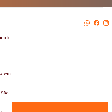
duardo
arwin,
, São